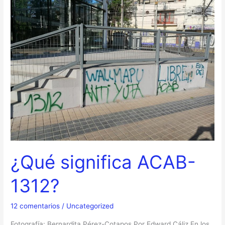
significa
ACAB-
1312?
¿Qué significa ACAB-
1312?
12 comentarios
/
Uncategorized
Fotografía: Bernardita Pérez-Cotapos Por Edward Cáliz En los