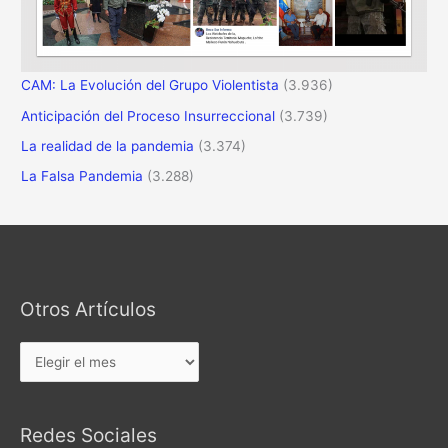
CAM: La Evolución del Grupo Violentista
(3.936)
Anticipación del Proceso Insurreccional
(3.739)
La realidad de la pandemia
(3.374)
La Falsa Pandemia
(3.288)
Otros Artículos
Otros
Artículos
Redes Sociales