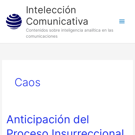
Ir
Men
Intelección
al
princ
Comunicativa
contenido
Contenidos sobre inteligencia analítica en las
comunicaciones
Caos
Anticipación del
Anticipación
del
Proceso Insurreccional
Proceso