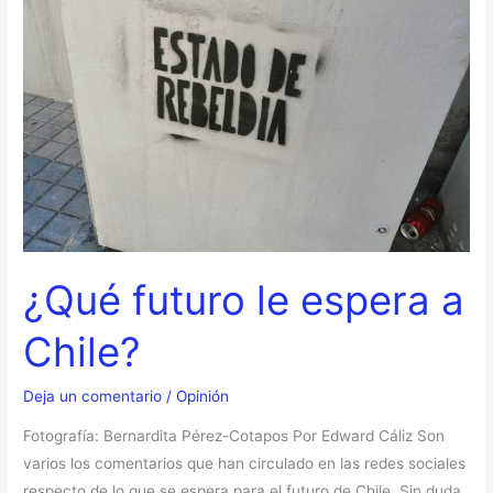
espera
a
Chile?
¿Qué futuro le espera a
Chile?
Deja un comentario
/
Opinión
Fotografía: Bernardita Pérez-Cotapos Por Edward Cáliz Son
varios los comentarios que han circulado en las redes sociales
respecto de lo que se espera para el futuro de Chile. Sin duda