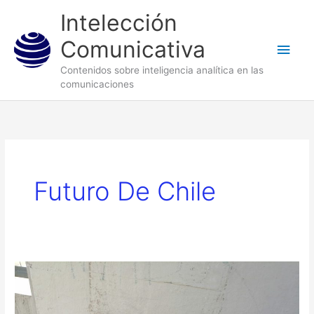
Ir
Men
Intelección
al
princ
Comunicativa
contenido
Contenidos sobre inteligencia analítica en las
comunicaciones
Futuro De Chile
¿Qué
futuro
le