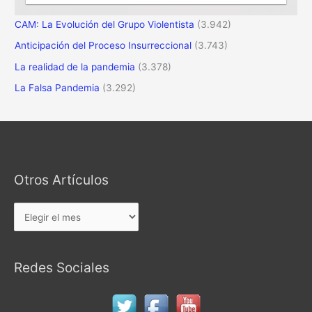
CAM: La Evolución del Grupo Violentista
(3.942)
Anticipación del Proceso Insurreccional
(3.743)
La realidad de la pandemia
(3.378)
La Falsa Pandemia
(3.292)
Otros Artículos
Otros
Artículos
Redes Sociales