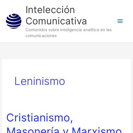
Ir
Men
Intelección
al
princ
Comunicativa
contenido
Contenidos sobre inteligencia analítica en las
comunicaciones
Leninismo
Cristianismo,
Cristianismo,
Masonería
Masonería y Marxismo
y