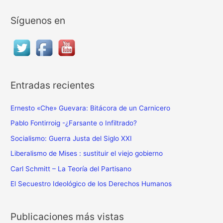
s
Síguenos en
c
a
r
p
o
Entradas recientes
r
:
Ernesto «Che» Guevara: Bitácora de un Carnicero
Pablo Fontirroig -¿Farsante o Infiltrado?
Socialismo: Guerra Justa del Siglo XXI
Liberalismo de Mises : sustituir el viejo gobierno
Carl Schmitt – La Teoría del Partisano
El Secuestro Ideológico de los Derechos Humanos
Publicaciones más vistas