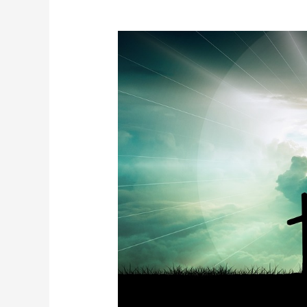
Pacto
de
sangre