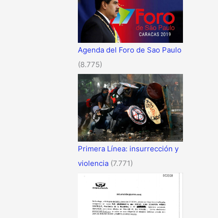
Agenda del Foro de Sao Paulo
(8.775)
Primera Línea: insurrección y
violencia
(7.771)