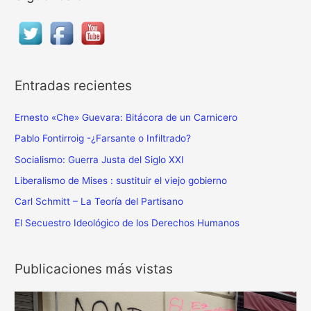
c
a
r
p
o
Entradas recientes
r
:
Ernesto «Che» Guevara: Bitácora de un Carnicero
Pablo Fontirroig -¿Farsante o Infiltrado?
Socialismo: Guerra Justa del Siglo XXI
Liberalismo de Mises : sustituir el viejo gobierno
Carl Schmitt – La Teoría del Partisano
El Secuestro Ideológico de los Derechos Humanos
Publicaciones más vistas