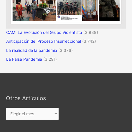
CAM: La Evolución del Grupo Violentista
(3.939)
Anticipación del Proceso Insurreccional
(3.742)
La realidad de la pandemia
(3.376)
La Falsa Pandemia
(3.291)
Otros Artículos
Otros
Artículos