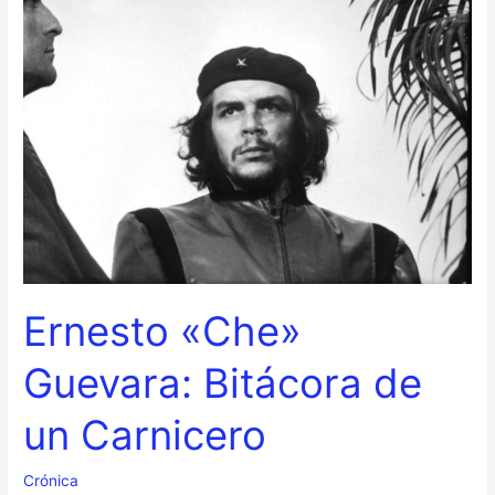
Ernesto
«Che»
Guevara:
Bitácora
de
un
Carnicero
Ernesto «Che»
Guevara: Bitácora de
un Carnicero
Crónica