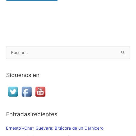
B
u
s
Síguenos en
c
a
r
p
o
Entradas recientes
r
:
Ernesto «Che» Guevara: Bitácora de un Carnicero