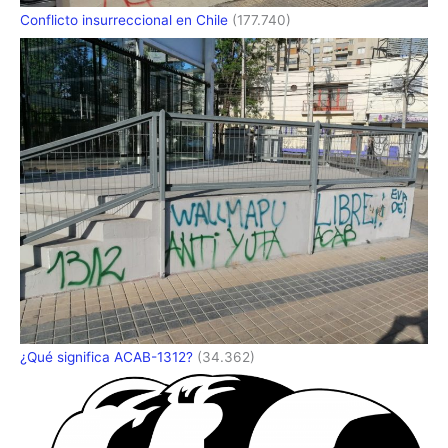
Conflicto insurreccional en Chile
(177.740)
¿Qué significa ACAB-1312?
(34.362)