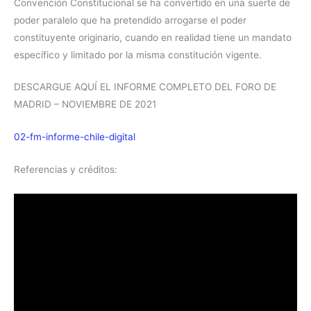
Convención Constitucional se ha convertido en una suerte de
poder paralelo que ha pretendido arrogarse el poder
constituyente originario, cuando en realidad tiene un mandato
específico y limitado por la misma constitución vigente.
DESCARGUE AQUÍ EL INFORME COMPLETO DEL FORO DE
MADRID – NOVIEMBRE DE 2021
02-fm-informe-chile-digital
Referencias y créditos: