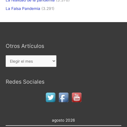
La Falsa Pandemia
(3.291)
Otros Artículos
Otros
Artículos
Redes Sociales
agosto 2026