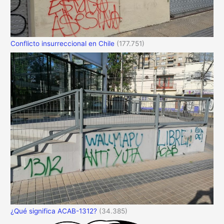
Conflicto insurreccional en Chile
(177.751)
¿Qué significa ACAB-1312?
(34.385)