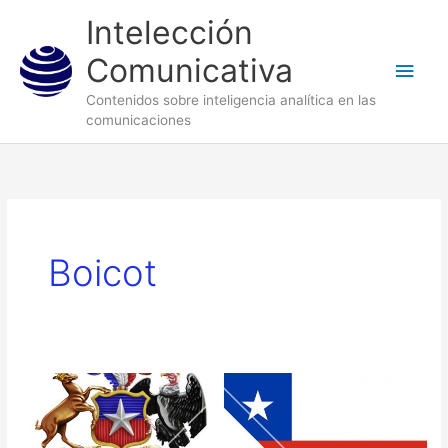
Ir
Men
Intelección
al
princ
Comunicativa
contenido
Contenidos sobre inteligencia analítica en las
comunicaciones
Boicot
Escenarios
del
proceso