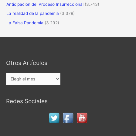
Anticipación del Proceso Insurreccional
(3.743)
La realidad de la pandemia
(3.378)
La Falsa Pandemia
(3.292)
Otros Artículos
Otros
Artículos
Redes Sociales