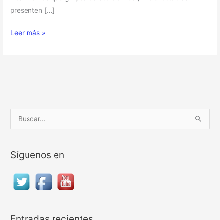
presenten […]
Leer más »
B
u
s
Síguenos en
c
a
r
p
o
Entradas recientes