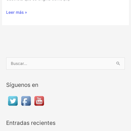
Leer más »
B
u
s
Síguenos en
c
a
r
p
o
Entradas recientes
r