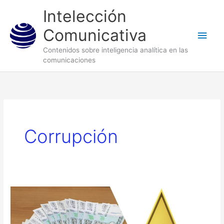
Ir
Men
Intelección
al
princ
Comunicativa
contenido
Contenidos sobre inteligencia analítica en las
comunicaciones
Corrupción
Foro
de
Sao