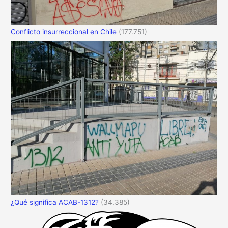
Conflicto insurreccional en Chile
(177.751)
¿Qué significa ACAB-1312?
(34.385)