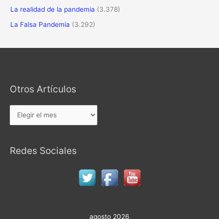
La realidad de la pandemia
(3.378)
La Falsa Pandemia
(3.292)
Otros Artículos
Otros
Artículos
Redes Sociales
agosto 2026